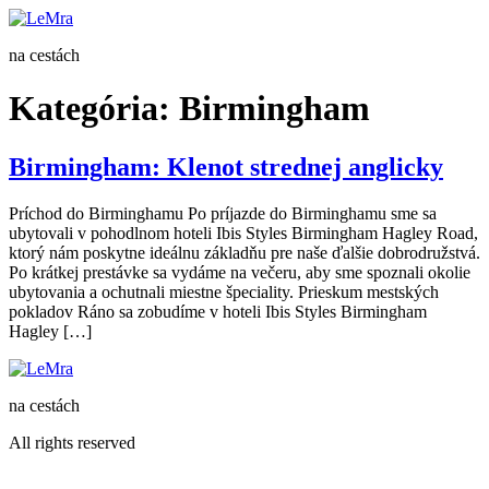
Preskočiť
na
na cestách
obsah
Kategória:
Birmingham
Birmingham: Klenot strednej anglicky
Príchod do Birminghamu Po príjazde do Birminghamu sme sa
ubytovali v pohodlnom hoteli Ibis Styles Birmingham Hagley Road,
ktorý nám poskytne ideálnu základňu pre naše ďalšie dobrodružstvá.
Po krátkej prestávke sa vydáme na večeru, aby sme spoznali okolie
ubytovania a ochutnali miestne špeciality. Prieskum mestských
pokladov Ráno sa zobudíme v hoteli Ibis Styles Birmingham
Hagley […]
na cestách
All rights reserved