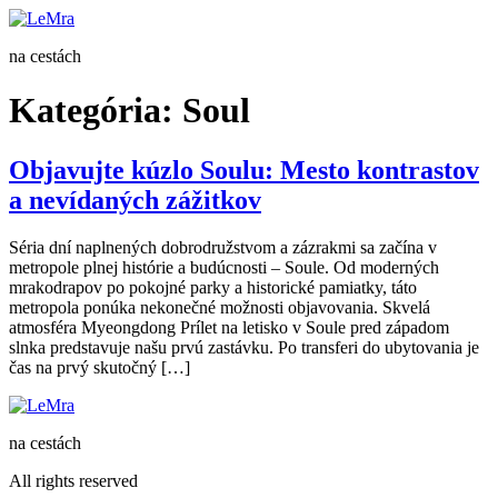
Preskočiť
na
na cestách
obsah
Kategória:
Soul
Objavujte kúzlo Soulu: Mesto kontrastov
a nevídaných zážitkov
Séria dní naplnených dobrodružstvom a zázrakmi sa začína v
metropole plnej histórie a budúcnosti – Soule. Od moderných
mrakodrapov po pokojné parky a historické pamiatky, táto
metropola ponúka nekonečné možnosti objavovania. Skvelá
atmosféra Myeongdong Prílet na letisko v Soule pred západom
slnka predstavuje našu prvú zastávku. Po transferi do ubytovania je
čas na prvý skutočný […]
na cestách
All rights reserved