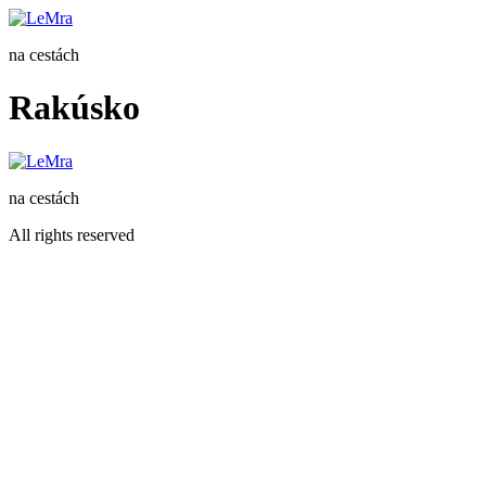
Preskočiť
na
na cestách
obsah
Rakúsko
na cestách
All rights reserved