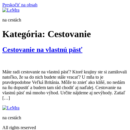
Preskočiť na obsah
na cestách
Kategória:
Cestovanie
Cestovanie na vlastnú päsť
Máte radi cestovanie na vlastnú päsť? Ktoré krajiny ste si zamilovali
natoľko, že sa do nich budete stále vracať? U mňa to je
pravdepodobne Veľká Británia. Môže to znieť ako klišé, no nedám
na ňu dopustiť a budem tam rád chodiť aj naďalej. Cestovanie na
vlastnú päsť má mnoho výhod. Určite nájdeme aj nevýhody. Zatiaľ
[…]
na cestách
All rights reserved