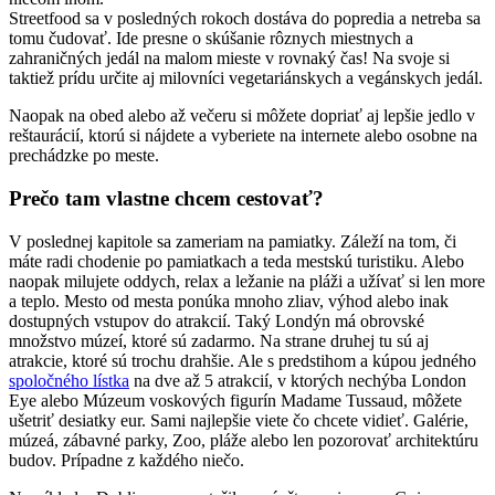
Streetfood sa v posledných rokoch dostáva do popredia a netreba sa
tomu čudovať. Ide presne o skúšanie rôznych miestnych a
zahraničných jedál na malom mieste v rovnaký čas! Na svoje si
taktiež prídu určite aj milovníci vegetariánskych a vegánskych jedál.
Naopak na obed alebo až večeru si môžete dopriať aj lepšie jedlo v
reštaurácií, ktorú si nájdete a vyberiete na internete alebo osobne na
prechádzke po meste.
Prečo tam vlastne chcem cestovať?
V poslednej kapitole sa zameriam na pamiatky. Záleží na tom, či
máte radi chodenie po pamiatkach a teda mestskú turistiku. Alebo
naopak milujete oddych, relax a ležanie na pláži a užívať si len more
a teplo. Mesto od mesta ponúka mnoho zliav, výhod alebo inak
dostupných vstupov do atrakcií. Taký Londýn má obrovské
množstvo múzeí, ktoré sú zadarmo. Na strane druhej tu sú aj
atrakcie, ktoré sú trochu drahšie. Ale s predstihom a kúpou jedného
spoločného lístka
na dve až 5 atrakcií, v ktorých nechýba London
Eye alebo Múzeum voskových figurín Madame Tussaud, môžete
ušetriť desiatky eur. Sami najlepšie viete čo chcete vidieť. Galérie,
múzeá, zábavné parky, Zoo, pláže alebo len pozorovať architektúru
budov. Prípadne z každého niečo.