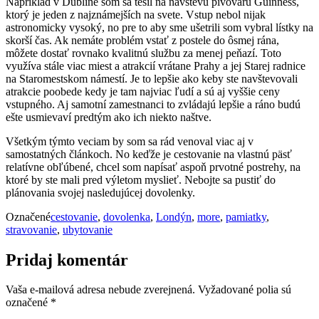
Napríklad v Dubline som sa tešil na návštevu pivovaru Guinness,
ktorý je jeden z najznámejších na svete. Vstup nebol nijak
astronomicky vysoký, no pre to aby sme ušetrili som vybral lístky na
skorší čas. Ak nemáte problém vstať z postele do ôsmej rána,
môžete dostať rovnako kvalitnú službu za menej peňazí. Toto
využíva stále viac miest a atrakcií vrátane Prahy a jej Starej radnice
na Staromestskom námestí. Je to lepšie ako keby ste navštevovali
atrakcie poobede kedy je tam najviac ľudí a sú aj vyššie ceny
vstupného. Aj samotní zamestnanci to zvládajú lepšie a ráno budú
ešte usmievaví predtým ako ich niekto naštve.
Všetkým týmto veciam by som sa rád venoval viac aj v
samostatných článkoch. No keďže je cestovanie na vlastnú päsť
relatívne obľúbené, chcel som napísať aspoň prvotné postrehy, na
ktoré by ste mali pred výletom myslieť. Nebojte sa pustiť do
plánovania svojej nasledujúcej dovolenky.
Označené
cestovanie
,
dovolenka
,
Londýn
,
more
,
pamiatky
,
stravovanie
,
ubytovanie
Pridaj komentár
Vaša e-mailová adresa nebude zverejnená.
Vyžadované polia sú
označené
*