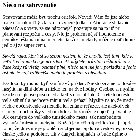
Niečo na zahryznutie
Stravovanie môže byť trochu oriešok. Nevadí Vám čo jete alebo
máte naopak určitý vkus a na výbere jedla a reštaurácie si dávate
záležať? Ak viete, že ste náročnejší, pozerajte sa na to už pri
plánovaní rozpočtu a cesty. Nie je problém nájsť hodnotenie a
cenníky reštaurácií na internete, takže si niekedy môžete užiť dobré
jedlo aj za super cenu.
Skvelá rada, ktorú si so sebou nesiem je, že chodte jesť tam, kde je
veľa ľudí a nie kde je prázdno. Ak nájdete prázdnu reštauráciu v
čase kedy sú všetky ostatné plné, niečo tam nie je v poriadku
a jedlo
asi nie je najkvalitnejšie alebo je problém s obsluhou.
Fastfood by mohol byť zaujímavý príklad. Niekto sa z neho dokáže
nasýtiť na dlhú dobu a niekto len na dve hodiny. Osobne si myslím,
že ide o najlepší spôsob jedla keď sa ponáhľate. Chcete toho ešte
veľa stihnúť a nechcete minúť veľa peňazí. Myslite na to, že medzi
rýchle občerstvenie sa neradia len známe reťazce, ale akékoľvek
stánky a obchodíky s jedlom kde sa tiež môžete najesť aj kvalitne.
Ak cestujete do veľkého turistického mesta, tak nezabudnite
vyskúšať miestnu kuchyňu. Každá je niečím špecifická a aj napriek
tomu, že dnes nie je problém si objednať aj doma cestoviny, pizzu,
čínske jedlo a podobne, tak v daných krajinách to bude úplne o
niečom inom.