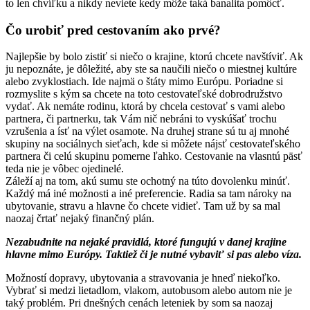
to len chvíľku a nikdy neviete kedy môže taká banalita pomôcť.
Čo urobiť pred cestovaním ako prvé?
Najlepšie by bolo zistiť si niečo o krajine, ktorú chcete navštíviť. Ak
ju nepoznáte, je dôležité, aby ste sa naučili niečo o miestnej kultúre
alebo zvyklostiach. Ide najmä o štáty mimo Európu. Poriadne si
rozmyslite s kým sa chcete na toto cestovateľské dobrodružstvo
vydať. Ak nemáte rodinu, ktorá by chcela cestovať s vami alebo
partnera, či partnerku, tak Vám nič nebráni to vyskúšať trochu
vzrušenia a ísť na výlet osamote. Na druhej strane sú tu aj mnohé
skupiny na sociálnych sieťach, kde si môžete nájsť cestovateľského
partnera či celú skupinu pomerne ľahko. Cestovanie na vlasntú päsť
teda nie je vôbec ojedinelé.
Záleží aj na tom, akú sumu ste ochotný na túto dovolenku minúť.
Každý má iné možnosti a iné preferencie. Radia sa tam nároky na
ubytovanie, stravu a hlavne čo chcete vidieť. Tam už by sa mal
naozaj črtať nejaký finančný plán.
Nezabudnite na nejaké pravidlá, ktoré fungujú v danej krajine
hlavne mimo Európy. Taktiež či je nutné vybaviť si pas alebo víza.
Možností dopravy, ubytovania a stravovania je hneď niekoľko.
Vybrať si medzi lietadlom, vlakom, autobusom alebo autom nie je
taký problém. Pri dnešných cenách leteniek by som sa naozaj