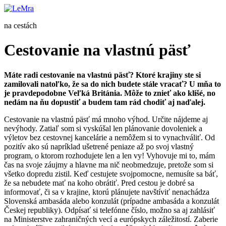
Preskočiť
na
na cestách
obsah
Cestovanie na vlastnú päsť
Máte radi cestovanie na vlastnú päsť? Ktoré krajiny ste si
zamilovali natoľko, že sa do nich budete stále vracať? U mňa to
je pravdepodobne Veľká Británia. Môže to znieť ako klišé, no
nedám na ňu dopustiť a budem tam rád chodiť aj naďalej.
Cestovanie na vlastnú päsť má mnoho výhod. Určite nájdeme aj
nevýhody. Zatiaľ som si vyskúšal len plánovanie dovoleniek a
výletov bez cestovnej kancelárie a nemôžem si to vynachváliť. Od
pozitív ako sú napríklad ušetrené peniaze až po svoj vlastný
program, o ktorom rozhodujete len a len vy! Vyhovuje mi to, mám
čas na svoje záujmy a hlavne ma nič neobmedzuje, pretože som si
všetko dopredu zistil. Keď cestujete svojpomocne, nemusíte sa báť,
že sa nebudete mať na koho obrátiť. Pred cestou je dobré sa
informovať, či sa v krajine, ktorú plánujete navštíviť nenachádza
Slovenská ambasáda alebo konzulát (prípadne ambasáda a konzulát
Českej republiky). Odpísať si telefónne číslo, možno sa aj zahlásiť
na Ministerstve zahraničných vecí a európskych záležitostí. Zaberie