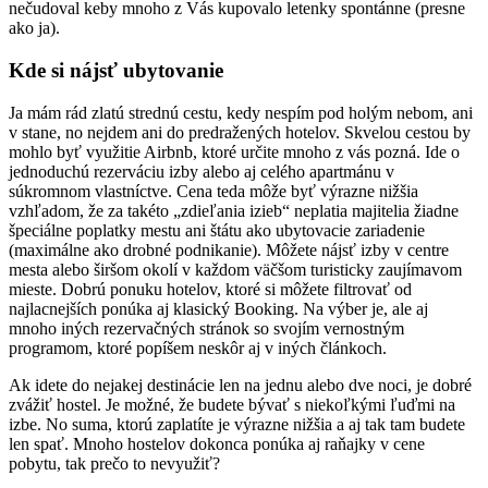
nečudoval keby mnoho z Vás kupovalo letenky spontánne (presne
ako ja).
Kde si nájsť ubytovanie
Ja mám rád zlatú strednú cestu, kedy nespím pod holým nebom, ani
v stane, no nejdem ani do predražených hotelov. Skvelou cestou by
mohlo byť využitie Airbnb, ktoré určite mnoho z vás pozná. Ide o
jednoduchú rezerváciu izby alebo aj celého apartmánu v
súkromnom vlastníctve. Cena teda môže byť výrazne nižšia
vzhľadom, že za takéto „zdieľania izieb“ neplatia majitelia žiadne
špeciálne poplatky mestu ani štátu ako ubytovacie zariadenie
(maximálne ako drobné podnikanie). Môžete nájsť izby v centre
mesta alebo širšom okolí v každom väčšom turisticky zaujímavom
mieste. Dobrú ponuku hotelov, ktoré si môžete filtrovať od
najlacnejších ponúka aj klasický Booking. Na výber je, ale aj
mnoho iných rezervačných stránok so svojím vernostným
programom, ktoré popíšem neskôr aj v iných článkoch.
Ak idete do nejakej destinácie len na jednu alebo dve noci, je dobré
zvážiť hostel. Je možné, že budete bývať s niekoľkými ľuďmi na
izbe. No suma, ktorú zaplatíte je výrazne nižšia a aj tak tam budete
len spať. Mnoho hostelov dokonca ponúka aj raňajky v cene
pobytu, tak prečo to nevyužiť?