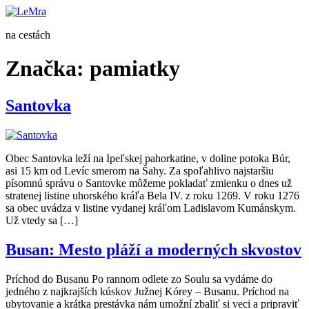
Preskočiť
na
na cestách
obsah
Značka:
pamiatky
Santovka
Obec Santovka leží na Ipeľskej pahorkatine, v doline potoka Búr,
asi 15 km od Levíc smerom na Šahy. Za spoľahlivo najstaršiu
písomnú správu o Santovke môžeme pokladať zmienku o dnes už
stratenej listine uhorského kráľa Bela IV. z roku 1269. V roku 1276
sa obec uvádza v listine vydanej kráľom Ladislavom Kumánskym.
Už vtedy sa […]
Busan: Mesto pláží a moderných skvostov
Príchod do Busanu Po rannom odlete zo Soulu sa vydáme do
jedného z najkrajších kúskov Južnej Kórey – Busanu. Príchod na
ubytovanie a krátka prestávka nám umožní zbaliť si veci a pripraviť