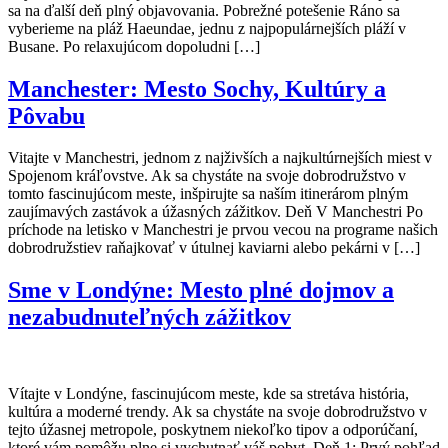
sa na ďalší deň plný objavovania. Pobrežné potešenie Ráno sa
vyberieme na pláž Haeundae, jednu z najpopulárnejších pláží v
Busane. Po relaxujúcom dopoludni […]
Manchester: Mesto Sochy, Kultúry a
Pôvabu
Vitajte v Manchestri, jednom z najživších a najkultúrnejších miest v
Spojenom kráľovstve. Ak sa chystáte na svoje dobrodružstvo v
tomto fascinujúcom meste, inšpirujte sa naším itinerárom plným
zaujímavých zastávok a úžasných zážitkov. Deň V Manchestri Po
príchode na letisko v Manchestri je prvou vecou na programe našich
dobrodružstiev raňajkovať v útulnej kaviarni alebo pekárni v […]
Sme v Londýne: Mesto plné dojmov a
nezabudnuteľných zážitkov
Vítajte v Londýne, fascinujúcom meste, kde sa stretáva história,
kultúra a moderné trendy. Ak sa chystáte na svoje dobrodružstvo v
tejto úžasnej metropole, poskytnem niekoľko tipov a odporúčaní,
ktoré vám pomôžu plne si vychutnať váš pobyt. Deň 1: Prvý pohľad