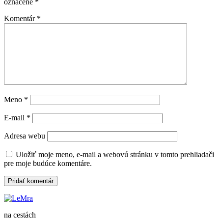
označené
*
Komentár
*
Meno
*
E-mail
*
Adresa webu
Uložiť moje meno, e-mail a webovú stránku v tomto prehliadači
pre moje budúce komentáre.
na cestách