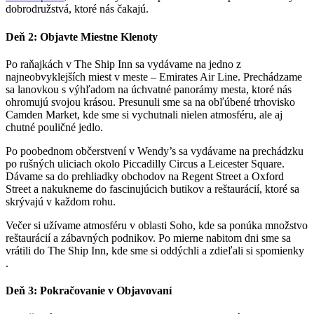
dobrodružstvá, ktoré nás čakajú.
Deň 2: Objavte Miestne Klenoty
Po raňajkách v The Ship Inn sa vydávame na jedno z
najneobvyklejších miest v meste – Emirates Air Line. Prechádzame
sa lanovkou s výhľadom na úchvatné panorámy mesta, ktoré nás
ohromujú svojou krásou. Presunuli sme sa na obľúbené trhovisko
Camden Market, kde sme si vychutnali nielen atmosféru, ale aj
chutné pouličné jedlo.
Po poobednom občerstvení v Wendy’s sa vydávame na prechádzku
po rušných uliciach okolo Piccadilly Circus a Leicester Square.
Dávame sa do prehliadky obchodov na Regent Street a Oxford
Street a nakukneme do fascinujúcich butikov a reštaurácií, ktoré sa
skrývajú v každom rohu.
Večer si užívame atmosféru v oblasti Soho, kde sa ponúka množstvo
reštaurácií a zábavných podnikov. Po mierne nabitom dni sme sa
vrátili do The Ship Inn, kde sme si oddýchli a zdieľali si spomienky
.
Deň 3: Pokračovanie v Objavovaní