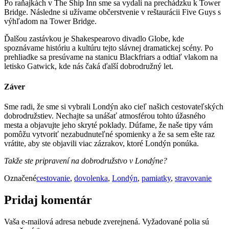
Po raňajkách v The Ship Inn sme sa vydali na prechádzku k Tower
Bridge. Následne si užívame občerstvenie v reštaurácii Five Guys s
výhľadom na Tower Bridge.
Ďalšou zastávkou je Shakespearovo divadlo Globe, kde
spoznávame históriu a kultúru tejto slávnej dramatickej scény. Po
prehliadke sa presúvame na stanicu Blackfriars a odtiaľ vlakom na
letisko Gatwick, kde nás čaká ďalší dobrodružný let.
Záver
Sme radi, že sme si vybrali Londýn ako cieľ našich cestovateľských
dobrodružstiev. Nechajte sa unášať atmosférou tohto úžasného
mesta a objavujte jeho skryté poklady. Dúfame, že naše tipy vám
pomôžu vytvoriť nezabudnuteľné spomienky a že sa sem ešte raz
vrátite, aby ste objavili viac zázrakov, ktoré Londýn ponúka.
Takže ste pripravení na dobrodružstvo v Londýne?
Označené
cestovanie
,
dovolenka
,
Londýn
,
pamiatky
,
stravovanie
Pridaj komentár
Vaša e-mailová adresa nebude zverejnená.
Vyžadované polia sú