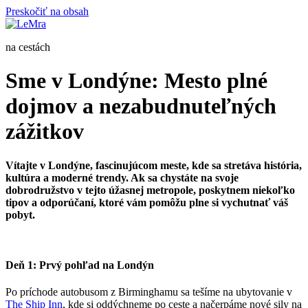
Preskočiť na obsah
na cestách
Sme v Londýne: Mesto plné
dojmov a nezabudnuteľných
zážitkov
Vítajte v Londýne, fascinujúcom meste, kde sa stretáva história,
kultúra a moderné trendy. Ak sa chystáte na svoje
dobrodružstvo v tejto úžasnej metropole, poskytnem niekoľko
tipov a odporúčaní, ktoré vám pomôžu plne si vychutnať váš
pobyt.
Deň 1: Prvý pohľad na Londýn
Po príchode autobusom z Birminghamu sa tešíme na ubytovanie v
The Ship Inn
, kde si oddýchneme po ceste a načerpáme nové sily na